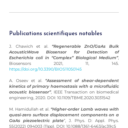
Publications scientifiques notables
J. Chawich et al.
“Regenerable ZnO/GaAs Bulk
AcousticWave Biosensor for Detection of
Escherichia coli in “Complex” Biological Medium”
,
Biosensors 2021, 11, 145.
https://doi.org/10.3390/BIOS11050145
A. Oseev et al.
“Assessment of shear-dependent
kinetics of primary haemostasis with a microfluidic
acoustic biosensor”
, IEEE Transaction on biomedical
engineering, 2020. DOI: 10.1109/TBME.2020.3031542
M. Hamidullah et al.
“Higher-order Lamb waves with
quasi-zero surface displacement components on a
GaAs piezoelectric plate
”, J. Phys. D: Appl. Phys.
55(2022) 094003 (11pp). DOI: 10.1088/1361-6463/ac39c5