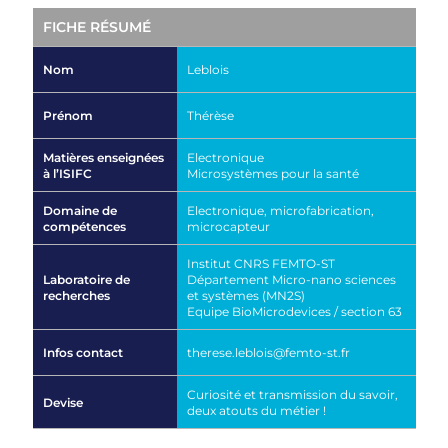
FICHE RÉSUMÉ
Nom
Leblois
Prénom
Thérèse
Matières enseignées
Electronique
à l’ISIFC
Microsystèmes pour la santé
Domaine de
Electronique, microfabrication,
compétences
microcapteur
Institut CNRS FEMTO-ST
Laboratoire de
Département Micro-nano sciences
recherches
et systèmes (MN2S)
Equipe BioMicrodevices / section 63
Infos contact
therese.leblois@femto-st.fr
Curiosité et transmission du savoir,
Devise
deux atouts du métier !