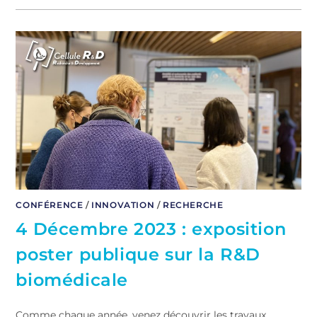
CONFÉRENCE
/
INNOVATION
/
RECHERCHE
4 Décembre 2023 : exposition
poster publique sur la R&D
biomédicale
Comme chaque année, venez découvrir les travaux