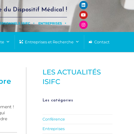
e du Dispositif Médical !
ERSONNELS ISIFC
ENTREPRISES
nte
Entreprises et Recherche
Contact
LES ACTUALITÉS
bre
ISIFC
Les catégories
ement !
qui
adre
Conférence
Entreprises