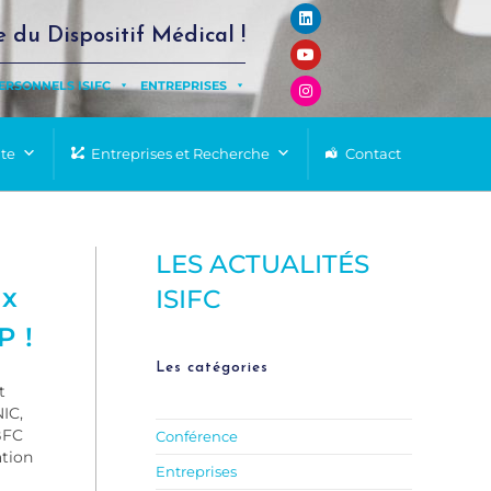
e du Dispositif Médical !
ERSONNELS ISIFC
ENTREPRISES
nte
Entreprises et Recherche
Contact
LES ACTUALITÉS
ix
ISIFC
P !
Les catégories
t
NIC,
BFC
Conférence
ation
Entreprises