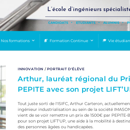
L’école d’ingénieurs spécialist
CANDIDATS
ETUDIANTS
ALUMNIS
P
Nos formations
Formation Continue
Vie étudia
INNOVATION
/
PORTRAIT D'ÉLÈVE
Arthur, lauréat régional du Pr
PEPITE avec son projet LIFT’U
Tout juste sorti de l'ISIFC, Arthur Carteron, actuellemen
ingénieur industrialisation au sein de la société IMASO
vient de se voir remettre un prix de 1500€ par PEPITE-
pour son projet LIFT'UP, une aide à la mobilité à destin
des personnes âgées ou handicapées.