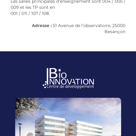
Les salles principales d’enseignement sont 004 / 005 /
009 et les TP sont en
001 / 011 / 107 / 108.
Adresse :
51 Avenue de l’observatoire, 25000
Besançon