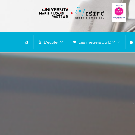
L'école
Les métiers du DM
N