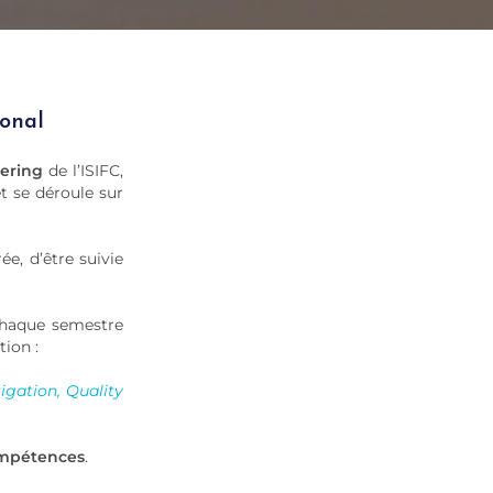
ional
eering
de l’ISIFC,
et
se déroule sur
e, d’être suivie
chaque semestre
tion :
igation, Quality
ompétences
.