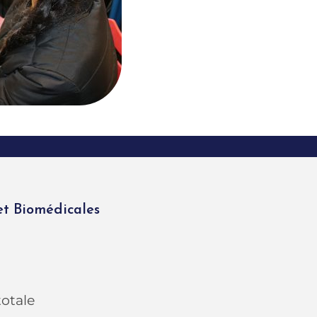
et Biomédicales
totale