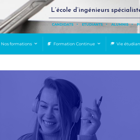
L’école d’ingénieurs spécialist
CANDIDATS
ETUDIANTS
ALUMNIS
P
Nos formations
Formation Continue
Vie étudia