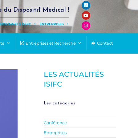
e du Dispositif Médical !
ERSONNELS ISIFC
ENTREPRISES
nte
Entreprises et Recherche
Contact
LES ACTUALITÉS
ISIFC
Les catégories
Conférence
Entreprises