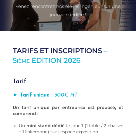
Venez rencontrez nos élèves ingénieur sur une
journée dédiée !
TARIFS ET INSCRIPTIONS
–
5
ÉDITION 2026
IÈME
Tarif
► Tarif unique :
300€ HT
Un tarif unique par entreprise est proposé, et
comprend :
Un
mini-stand dédié
le jour J (1 table / 2 chaises
+ 1 kakémono) sur l’espace exposition