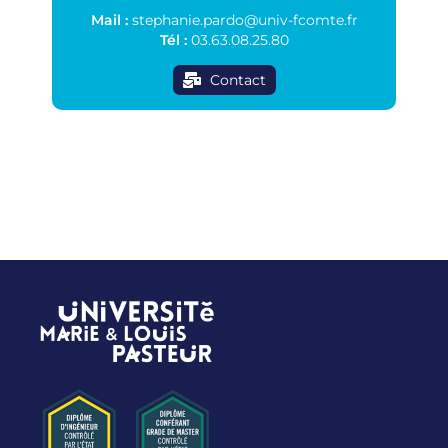
Mail
:
stephanie.pardo@univ-fcomte.fr
Tél :
03.63.08.25.80
Contact